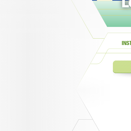
L
INS