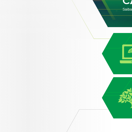
C
Saiba